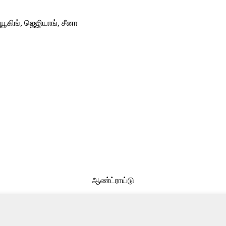
 யூகிங், ஜெஜியாங், சீனா
ஆண்ட்ராய்டு