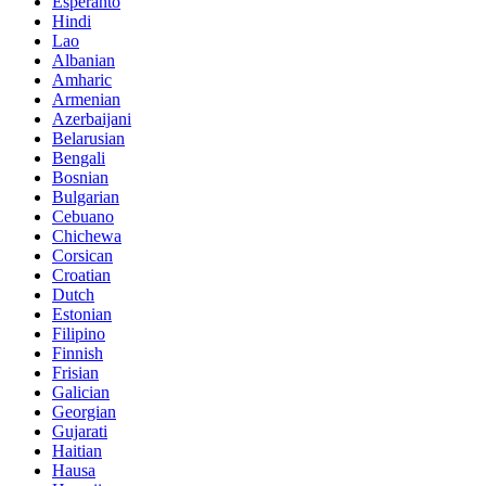
Esperanto
Hindi
Lao
Albanian
Amharic
Armenian
Azerbaijani
Belarusian
Bengali
Bosnian
Bulgarian
Cebuano
Chichewa
Corsican
Croatian
Dutch
Estonian
Filipino
Finnish
Frisian
Galician
Georgian
Gujarati
Haitian
Hausa