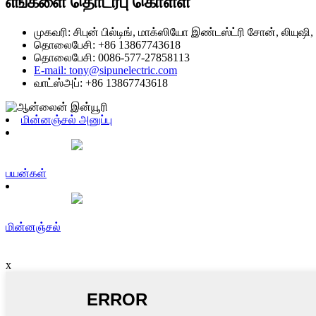
எங்களை தொடர்பு கொள்ள
முகவரி: சிபுன் பில்டிங், மாக்ஸியோ இண்டஸ்ட்ரி சோன், லியுஷி,
தொலைபேசி: +86 13867743618
தொலைபேசி: 0086-577-27858113
E-mail: tony@sipunelectric.com
வாட்ஸ்அப்: +86 13867743618
மின்னஞ்சல் அனுப்பு
பயன்கள்
மின்னஞ்சல்
x