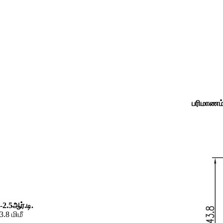
பரிமாணம
-2.5ஆர்.டி.
.8 மிமீ