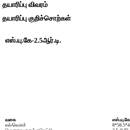
தயாரிப்பு விவரம்
தயாரிப்பு குறிச்சொற்கள்
எஸ்.யு.கே-2.5ஆர்.டி.
வகை
எஸ்.யு.கே
எல்/வெ/எச்
8*58.5*43