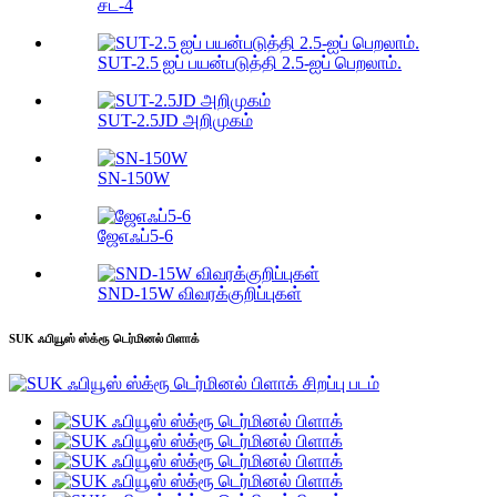
சட்-4
SUT-2.5 ஐப் பயன்படுத்தி 2.5-ஐப் பெறலாம்.
SUT-2.5JD அறிமுகம்
SN-150W
ஜேஎஃப்5-6
SND-15W விவரக்குறிப்புகள்
SUK ஃபியூஸ் ஸ்க்ரூ டெர்மினல் பிளாக்