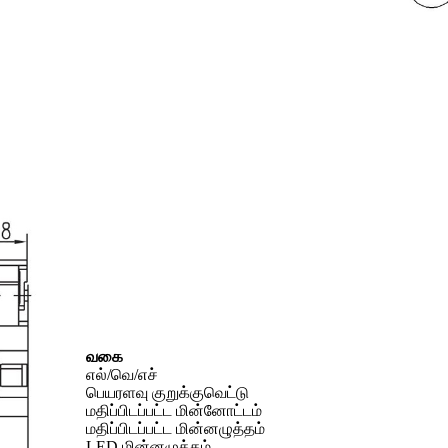
வகை
எல்/வெ/எச்
பெயரளவு குறுக்குவெட்டு
மதிப்பிடப்பட்ட மின்னோட்டம்
மதிப்பிடப்பட்ட மின்னழுத்தம்
LED மின்னழுத்தம்