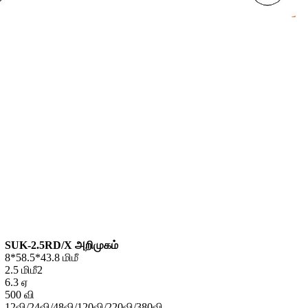
SUK-2.5RD/X அறிமுகம்
8*58.5*43.8 மிமீ
2.5 மிமீ2
6.3 ஏ
500 வி
12வி/24வி/48வி/120வி/220வி/380வி