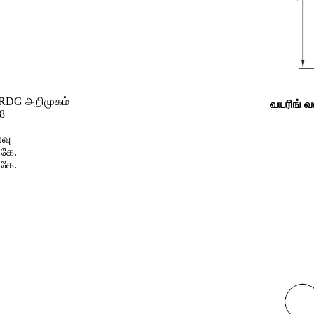
RDG அறிமுகம்
வயரிங் வ
-8
வு
.கே.
.கே.