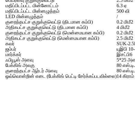
பெயரளவு குறுக்குவெட்டு
2.5 மிமீ2
மதிப்பிடப்பட்ட மின்னோட்டம்
6.3 ஏ
மதிப்பிடப்பட்ட மின்னழுத்தம்
500 வி
LED மின்னழுத்தம்
/
குறைந்தபட்ச குறுக்குவெட்டு (திடமான கம்பி)
0.2 மிமீ2
அதிகபட்ச குறுக்குவெட்டு (திடமான கம்பி)
4 மிமீ2
குறைந்தபட்ச குறுக்குவெட்டு (மென்மையான கம்பி)
0.2 மிமீ2
அதிகபட்ச குறுக்குவெட்டு (மென்மையான கம்பி)
2.5 மிமீ2
கவர்
SUK-2.5
ஜம்பர்
யுஇபி 10
மார்க்கர்
இசட்பி6
ஃபியூஸ் அளவு
5*25 அள
பேக்கிங் அலகு
80 எஸ்.டி
குறைந்தபட்ச ஆர்டர் அளவு
80 எஸ்.டி
ஒவ்வொன்றின் எடை (பேக்கிங் பெட்டி சேர்க்கப்படவில்லை)
14 கிராம்